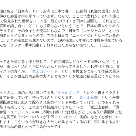
側にある「日泰寺」というお寺に日本で唯一、仏舎利（釈迦の遺骨）が安
伸びた参道が街を形作っています。なんで、ここに仏舎利が、という感じ
ドで発見された遺骨をシャム国（現在のタイ）が日本に譲渡し、それをどこ
宗派が話し合い、どこにも片寄らないということで、日本の真ん中の名古
そうです。そのタイとの交流にちなんで、日暹寺（ニッシャムジ）という
国名がタイに変わったので、寺名も日泰寺（ニッタイジ）となっているの
は、どこの宗派にも属さないので、19の宗派が3年交代で住職を務めている
んな「ブッダ（手塚治虫）」好きにはたまらない街でした。（以上、
ってきた頃に驚くほど感じて、この雰囲気はどうやって出来たんだ、とず
が、街に入り込むうちにだんだんと分かってきました。10年ほど前に、覚
ィストの方々が、「
覚王山アパート
」という古民家をつかって作品の展示
り、そこを拠点に商店街の方々とまちづくりを地道に積み重ねてきたその
ったのは、街のお店に置いてある「
覚王山マップ
」という手書きイラスト
まで紹介していて、持って歩きたくなります。「
覚王山新聞
」という手書
聞配達会社と組んで配布され街のイベントを教えてくれて、いつもそれら
祭りも楽しくて、これまで時折紹介してきたように、「覚王山春祭」「覚
参道ミュージアム」の年に3回のお祭りでは通りがとっても良い雰囲気に包
ンを覚王山アパートの方々が手伝っているので、美的にもとても優れてい
れます。こういうのが好きな人たちが集まってくるので、街に集まる人や
作り商品の質もとっても高かったです。