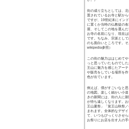
街の成り立ちとしては、北
置されているお寺と駅から
ですが、19世紀末にイン
に置くか当時の仏教徒の各
屋、そしてこの地を選んだ
お寺の名前になり、現在は
です。ちなみ、宗派として
のも面白いところです。そ
wikipedia参照）
この街の魅力ははじめてや
っと思っていたものでした
王山に魅力を感じたアーテ
や販売をしている場所を作
色が出ています。
例えば、僕がすごいなと思
の地図。楽しく細かい小道
きの新聞には、街の人に新
が待ち遠しくなります。お
王山夏祭」「覚王山秋祭／
まれます。全体的なデザイ
て、いつもびっくりさせら
お祭りにお店を出す人の手