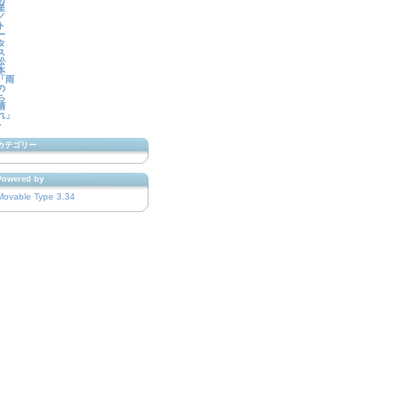
星
／
ト
ー
タ
ス
松
本
「雨
の
ち
晴
れ」
»
カテゴリー
Powered by
Movable Type 3.34