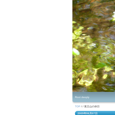
Ryutaro . tv
Root deeply
TOP
/ / 覚王山の休日
2009年06月07日