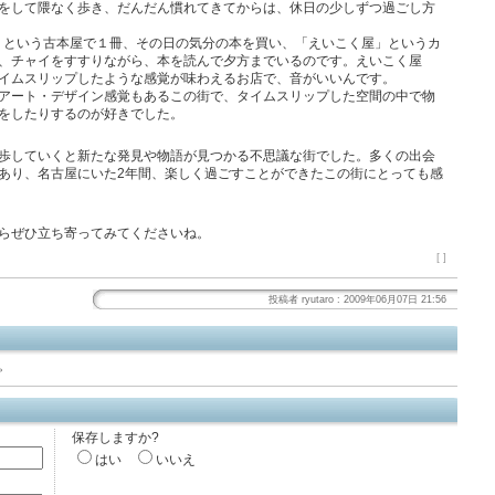
をして隈なく歩き、だんだん慣れてきてからは、休日の少しずつ過ごし方
ta」という古本屋で１冊、その日の気分の本を買い、「えいこく屋」というカ
、チャイをすすりながら、本を読んで夕方までいるのです。えいこく屋
イムスリップしたような感覚が味わえるお店で、音がいいんです。
アート・デザイン感覚もあるこの街で、タイムスリップした空間の中で物
をしたりするのが好きでした。
歩していくと新たな発見や物語が見つかる不思議な街でした。多くの出会
あり、名古屋にいた2年間、楽しく過ごすことができたこの街にとっても感
らぜひ立ち寄ってみてくださいね。
[ ]
投稿者 ryutaro : 2009年06月07日 21:56
。
保存しますか?
はい
いいえ