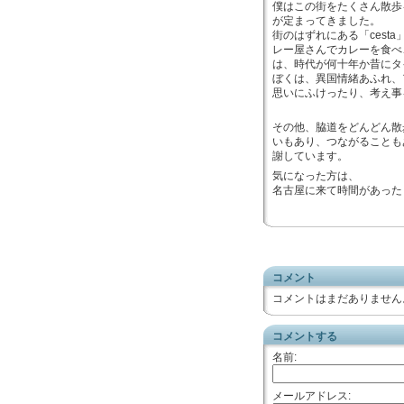
僕はこの街をたくさん散歩
が定まってきました。
街のはずれにある「ces
レー屋さんでカレーを食べ
は、時代が何十年か昔にタ
ぼくは、異国情緒あふれ、
思いにふけったり、考え事
その他、脇道をどんどん散
いもあり、つながることも
謝しています。
気になった方は、
名古屋に来て時間があった
コメント
コメントはまだありません
コメントする
名前:
メールアドレス: