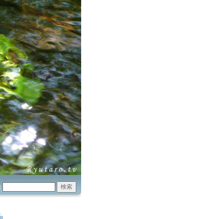
索
«
明